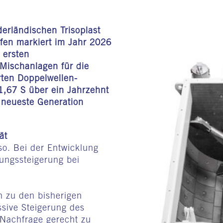
erländischen Trisoplast
ofen markiert im Jahr 2026
 ersten
 Mischanlagen für die
rten Doppelwellen-
,67 S über ein Jahrzehnt
e neueste Generation
ät
so. Bei der Entwicklung
tungssteigerung bei
h zu den bisherigen
ssive Steigerung des
 Nachfrage gerecht zu