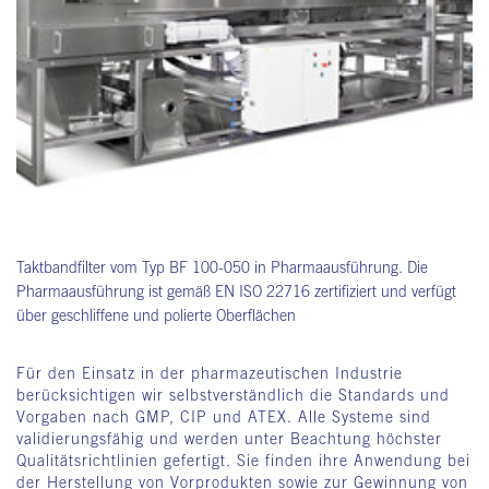
Taktbandfilter vom Typ BF 100-050 in Pharmaausführung. Die
Pharmaausführung ist gemäß EN ISO 22716 zertifiziert und verfügt
über geschliffene und polierte Oberflächen
Für den Einsatz in der pharmazeutischen Industrie
berücksichtigen wir selbstverständlich die Standards und
Vorgaben nach GMP, CIP und ATEX. Alle Systeme sind
validierungsfähig und werden unter Beachtung höchster
Qualitätsrichtlinien gefertigt. Sie finden ihre Anwendung bei
der Herstellung von Vorprodukten sowie zur Gewinnung von