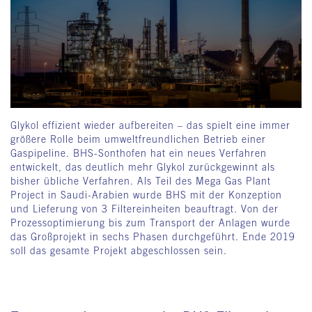
Glykol effizient wieder aufbereiten – das spielt eine immer
größere Rolle beim umweltfreundlichen Betrieb einer
Gaspipeline. BHS-Sonthofen hat ein neues Verfahren
entwickelt, das deutlich mehr Glykol zurückgewinnt als
bisher übliche Verfahren. Als Teil des Mega Gas Plant
Project in Saudi-Arabien wurde BHS mit der Konzeption
und Lieferung von 3 Filtereinheiten beauftragt. Von der
Prozessoptimierung bis zum Transport der Anlagen wurde
das Großprojekt in sechs Phasen durchgeführt. Ende 2019
soll das gesamte Projekt abgeschlossen sein.