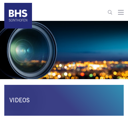
+49 8321 6099-530
process-technology@bhs-sonthofen.com
zum Kontakt
VIDEOS