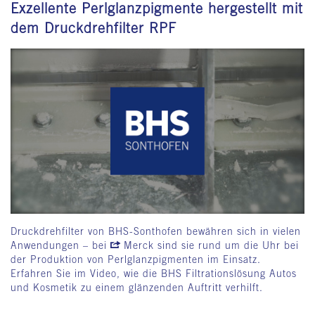
Exzellente Perlglanzpigmente hergestellt mit
dem Druckdrehfilter RPF
Druckdrehfilter von BHS-Sonthofen bewähren sich in vielen
Anwendungen – bei
Merck
sind sie rund um die Uhr bei
der Produktion von Perlglanzpigmenten im Einsatz.
Erfahren Sie im Video, wie die BHS Filtrationslösung Autos
und Kosmetik zu einem glänzenden Auftritt verhilft.