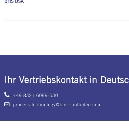
BHS USA
Ihr Vertriebskontakt in Deuts
+49 8321 6099-530
process-technology@bhs-sonthofen.com