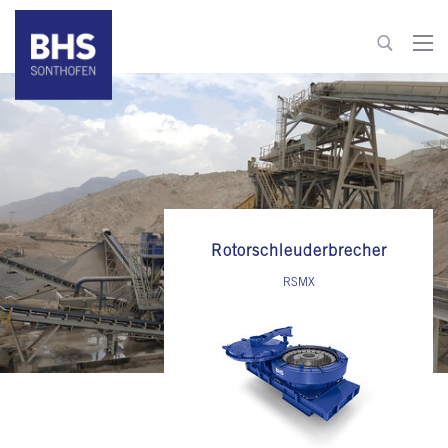
+49 8321 6099-510
building-materials@bhs-sonthofen.com
zum Kontakt
Rotorschleuderbrecher
RSMX