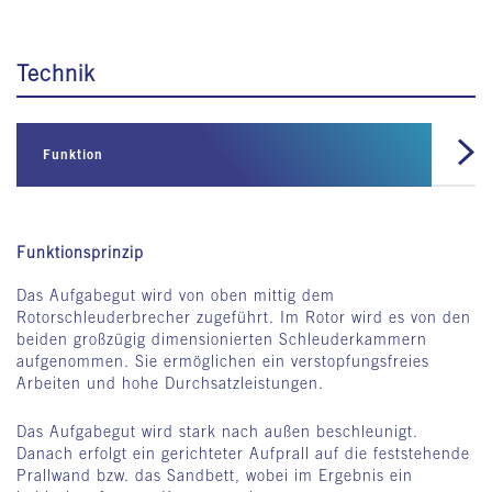
Technik
Funktion
Zwe
Hohe Flexibilität
Funktionsprinzip
Der BHS Rotorschleuderbrecher kann je nach Aufgabegut
Das Aufgabegut wird von oben mittig dem
und gewünschtem Zerkleinerungsergebnis wahlweise mit
Rotorschleuderbrecher zugeführt. Im Rotor wird es von den
Ringpanzerung oder Sandbett als Prallwand betrieben
beiden großzügig dimensionierten Schleuderkammern
werden.
aufgenommen. Sie ermöglichen ein verstopfungsfreies
Arbeiten und hohe Durchsatzleistungen.
Das Aufgabegut wird stark nach außen beschleunigt.
Danach erfolgt ein gerichteter Aufprall auf die feststehende
Typische Einsatzbereiche mit Ringpanzerung
Prallwand bzw. das Sandbett, wobei im Ergebnis ein