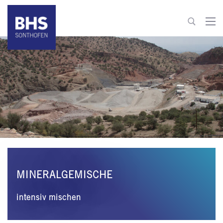
+49 8321 6099-510
building-materials@bhs-sonthofen.com
zum Kontakt
MINERALGEMISCHE
intensiv mischen