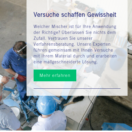
Versuche schaffen Gewissheit
Welcher Mischer ist für Ihre Anwendung
der Richtige? Überlassen Sie nichts dem
Zufall. Vertrauen Sie unserer
Verfahrensberatung. Unsere Experten
führen gemeinsam mit Ihnen Versuche
mit Ihrem Material durch und erarbeiten
eine maßgeschneiderte Lösung.
Mehr erfahren