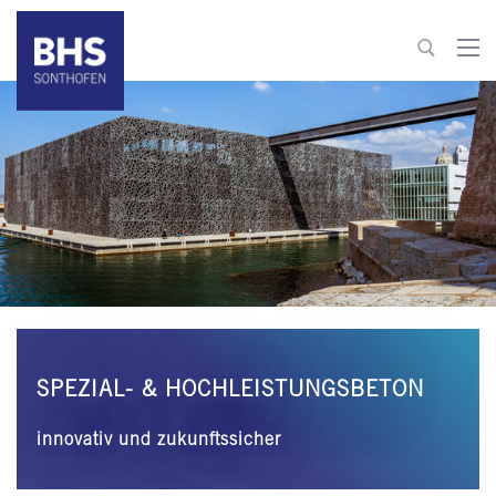
+49 8321 6099-510
building-materials@bhs-sonthofen.com
zum Kontakt
SPEZIAL- & HOCHLEISTUNGSBETON
innovativ und zukunftssicher