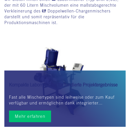
der mit 60 Litern Mischvolumen eine maßstabsgerechte
Verkleinerung des
Doppelwellen-Chargenmischers
darstellt und somit repräsentativ für die
Produktionsmaschinen ist.
Kompakte Labormischer für fundierte Projektergebnisse
Unter dem Namen
Optilong
bieten wir einen speziellen,
Fast alle Mischertypen sind leihweise oder zum Kauf
langlebigen Verschleißschutz. Unterschiedliche
verfügbar und ermöglichen dank integrierter…
Werkstoffhärten der einzelnen Kachelreihen gewährleisten
eine gleichmäßige Abnutzung über sämtliche
Mehr erfahren
Verschleißzonen.