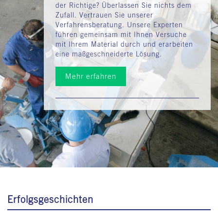
der Richtige? Überlassen Sie nichts dem
Zufall. Vertrauen Sie unserer
Verfahrensberatung. Unsere Experten
führen gemeinsam mit Ihnen Versuche
mit Ihrem Material durch und erarbeiten
eine maßgeschneiderte Lösung.
Ein doppeltes Mischwerk bringt erhöhte Scherkräfte in das
Mischgut ein.
Mehr erfahren
Überwachung des Mischvorgangs
Erfolgsgeschichten