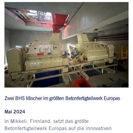
Genaue Überwachung des Mischvorgangs ist mithilfe von
unterschiedlichen Komponenten möglich. Je nach
Kundenwunsch statten wir unsere Mischer mit Sonden zur
Konsistenz- oder Temperaturmessung, einer Vorrichtung
zur Probenentnahme oder einer Videokamera aus.
Zwei BHS Mischer im größten Betonfertigteilwerk Europas
Mai 2024
In Mikkeli, Finnland, setzt das größte
Betonfertigteilwerk Europas auf die innovativen