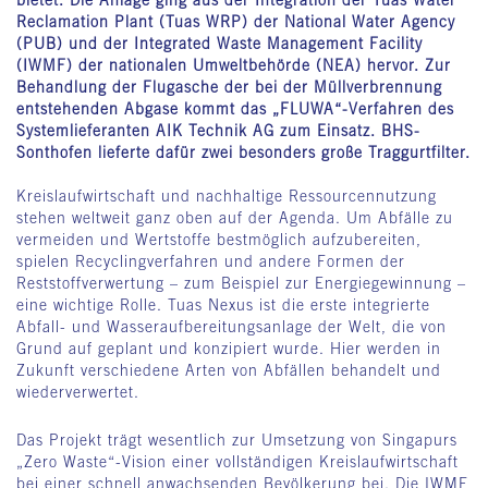
bietet. Die Anlage ging aus der Integration der Tuas Water
Reclamation Plant (Tuas WRP) der National Water Agency
(PUB) und der Integrated Waste Management Facility
(IWMF) der nationalen Umweltbehörde (NEA) hervor. Zur
Behandlung der Flugasche der bei der Müllverbrennung
entstehenden Abgase kommt das „FLUWA“-Verfahren des
Systemlieferanten AIK Technik AG zum Einsatz. BHS-
Sonthofen lieferte dafür zwei besonders große Traggurtfilter.
Kreislaufwirtschaft und nachhaltige Ressourcennutzung
stehen weltweit ganz oben auf der Agenda. Um Abfälle zu
vermeiden und Wertstoffe bestmöglich aufzubereiten,
spielen Recyclingverfahren und andere Formen der
Reststoffverwertung – zum Beispiel zur Energiegewinnung –
eine wichtige Rolle. Tuas Nexus ist die erste integrierte
Abfall- und Wasseraufbereitungsanlage der Welt, die von
Grund auf geplant und konzipiert wurde. Hier werden in
Zukunft verschiedene Arten von Abfällen behandelt und
wiederverwertet.
Das Projekt trägt wesentlich zur Umsetzung von Singapurs
„Zero Waste“-Vision einer vollständigen Kreislaufwirtschaft
bei einer schnell anwachsenden Bevölkerung bei. Die IWMF