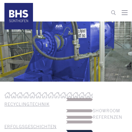
+49 8321 6099-520
recycling@bhs-sonthofen.de
zum Kontakt
RECYCLINGTECHNIK
SHOWROOM
REFERENZEN
ERFOLGSGESCHICHTEN