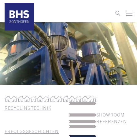
+49 8321 6099-520
recycling@bhs-sonthofen.de
zum Kontakt
RECYCLINGTECHNIK
SHOWROOM
REFERENZEN
ERFOLGSGESCHICHTEN