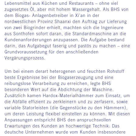
Lebensmittel aus Küchen und Restaurants – ohne viel
zugesetztes Öl, aber mit hohem Wassergehalt. Als BHS von
dem Biogas- Anlagenbetreiber in Xi'an in der
nordwestlichen Provinz Shaanxi den Auftrag zur Lieferung
von zwei Biogrinder erhielt, machten sich die Ingenieure
aus Sonthofen sofort daran, die Standardmaschine an die
Kundenanforderungen anzupassen. Die Aufgabe bestand
darin, das Aufgabegut faserig und pastös zu machen – eine
Grundvoraussetzung für den anschließenden
Vergärungsprozess.
Um bei einem derart heterogenen und feuchten Rohstoff
beste Ergebnisse bei der Biogaserzeugung und eine
reibungslose Verarbeitung zu erreichen, legte BHS
besonderen Wert auf die Abdichtung der Maschine.
Zusätzlich kamen Hardox-Materialhämmer zum Einsatz, um
die Abfälle effizient zu zerkleinern und zu zerfasern, sowie
variable Statorleisten (die Gegenstücke zu den Hämmern),
um deren Leistung flexibel einstellen zu können. Mit diesen
Anpassungen entspricht BHS den anspruchsvollen
Erwartungen des Kunden an hochwertige Technik: Das
deutsche Unternehmen wurde vom Kunden insbesondere